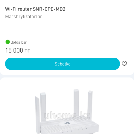
Wi-Fi router SNR-CPE-MD2
Marshrýtızatorlar
Qolda bar
15 000 тг
Sebetke