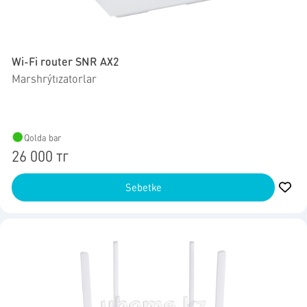
Wi-Fi router SNR AX2
Marshrýtızatorlar
Qolda bar
26 000 тг
Sebetke