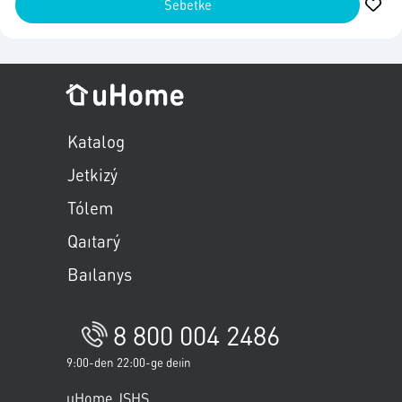
Sebetke
Пропустить меню
Katalog
Jetkizý
Tólem
Qaıtarý
Baılanys
8 800 004 2486
9:00-den 22:00-ge deıin
uHome JSHS