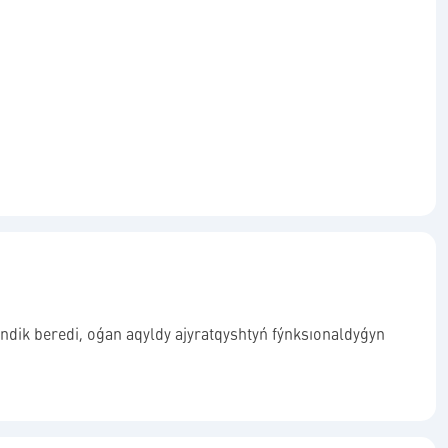
indik beredi, oǵan aqyldy ajyratqyshtyń fýnksıonaldyǵyn