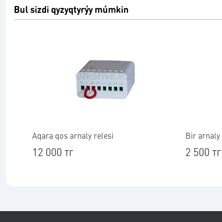
Bul sizdi qyzyqtyrýy múmkin
Aqara qos arnaly relesi
Bir arnaly
12 000 тг
2 500 тг