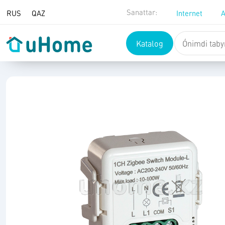
Mazmunǵa ótý
Sanattar:
RUS
QAZ
Internet
A
Katalog