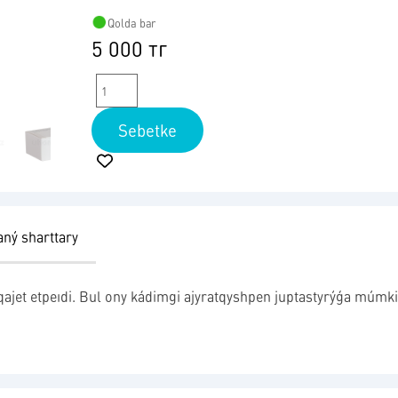
Qolda bar
5 000 тг
Sebetke
aný sharttary
y qajet etpeıdi. Bul ony kádimgi ajyratqyshpen juptastyrýǵa múmk