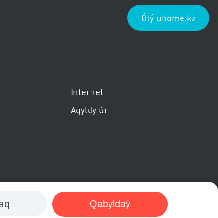
Ótý uhome.kz
ить меню
Пропустить меню
r
Internet
Aqyldy úı
raq
Qabyldaý