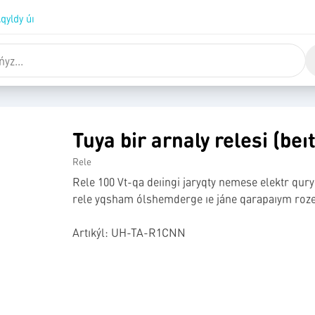
qyldy úı
Tuya bir arnaly relesi (beı
Rele
Rele 100 Vt-qa deıingi jaryqty nemese elektr qur
rele yqsham ólshemderge ıe jáne qarapaıym rozet
Artıkýl: UH-TA-R1CNN