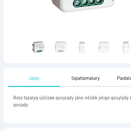
Jalpy
Sıpattamalary
Paıdal
Rele fazalyq úziliske qosylady jáne nóldik jelige qosylýd
qosady.