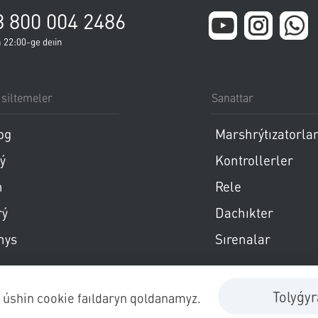
8 800 004 2486
 22:00-ge deıin
 siltemeler
Sanattar
Пропустить меню
Пропуст
og
Marshrýtızatorla
ý
Kontrollerler
m
Rele
rý
Dachıkter
nys
Sırenalar
Пропустить меню
Tolyǵy
tý úshin cookie faıldaryn qoldanamyz.
erta
Cookies paıdalaný saıasaty