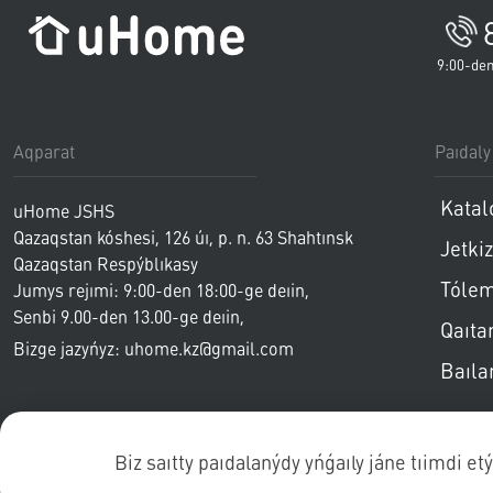
9:00-den
Aqparat
Paıdaly
Katal
uHome JSHS
Qazaqstan kóshesi, 126 úı, p. n. 63
Shahtınsk
Jetkiz
Qazaqstan Respýblıkasy
Tóle
Jumys rejımi: 9:00-den 18:00-ge deıin,
Senbi
9.00-den 13.00-ge deıin
,
Qaıta
Jeksenbi - demalys
Bizge jazyńyz: uhome.kz@gmail.com
Baıla
Biz saıtty paıdalanýdy yńǵaıly jáne tıimdi e
Jarıa of
© 2020-2024 ТОО "uHome"