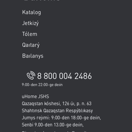
Пропустить меню
Katalog
Jetkizý
Tólem
Qaıtarý
Baılanys
8 800 004 2486
9:00-den 22:00-ge deıin
uHome JSHS
Qazaqstan kóshesi, 126 úı, p. n. 63
Shahtınsk
Qazaqstan Respýblıkasy
Jumys rejımi: 9:00-den 18:00-ge deıin,
Senbi
9.00-den 13.00-ge deıin
,
Jeksenbi - demalys