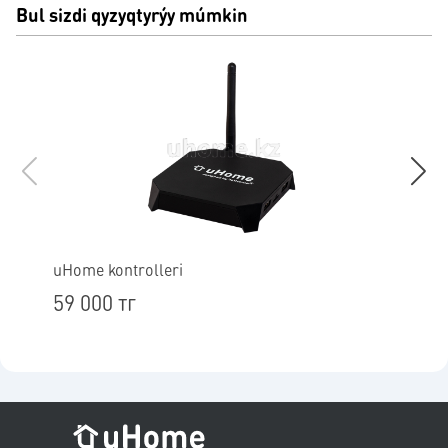
Bul sizdi qyzyqtyrýy múmkin
uHome kontrolleri
uHom
59 000 тг
149