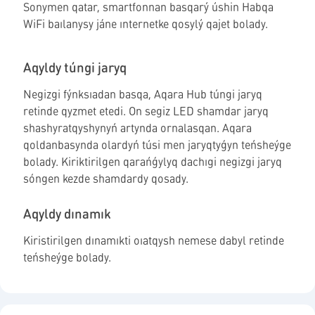
Sonymen qatar, smartfonnan basqarý úshin Habqa
WiFi baılanysy jáne ınternetke qosylý qajet bolady.
Aqyldy túngi jaryq
Negizgi fýnksıadan basqa, Aqara Hub túngi jaryq
retinde qyzmet etedi. On segiz LED shamdar jaryq
shashyratqyshynyń artynda ornalasqan. Aqara
qoldanbasynda olardyń túsi men jaryqtyǵyn teńsheýge
bolady. Kiriktirilgen qarańǵylyq dachıgi negizgi jaryq
sóngen kezde shamdardy qosady.
Aqyldy dınamık
Kiristirilgen dınamıkti oıatqysh nemese dabyl retinde
teńsheýge bolady.