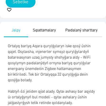
Sebetke
Jalpy
Sıpattamalary
Paıdalaný sharttary
Ortalyq barlyq Aqara qurylǵylaryn iske qosý úshin
qajet. Osylaısha, ınjenerler symsyz qurylǵylardyń
batareıasynan uzaq jumysty shshyǵara aldy - WiFi
qosylymyn paıdalanýdyń ornyna barlyq qurylǵylar
energıany únemdeıtin Zigbee hattamasymen
biriktiriledi. Tek bir Ortalyqqa 32 qurylǵyǵa deıin
qosýǵa bolady.
Habtyń ózi jeliden qýat alady. Qytaı ashasy bar aqyldy
úı ortalyǵynyń bul modeli - qytaı ashalary úshin
jalǵastyrǵysh tetik retinde qoldanylady.