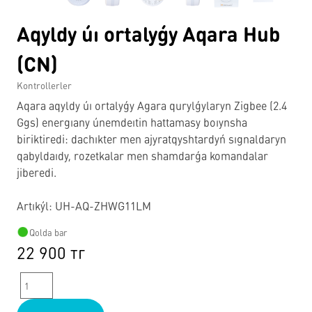
Aqyldy úı ortalyǵy Aqara Hub
(CN)
Kontrollerler
Aqara aqyldy úı ortalyǵy Agara qurylǵylaryn Zigbee (2.4
Ggs) energıany únemdeıtin hattamasy boıynsha
biriktiredi: dachıkter men ajyratqyshtardyń sıgnaldaryn
qabyldaıdy, rozetkalar men shamdarǵa komandalar
jiberedi.
Artıkýl: UH-AQ-ZHWG11LM
Qolda bar
22 900 тг