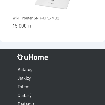
Wi-Fi router SNR-CPE-MD2
Wi-F
15 000 тг
19 
Пропустить меню
Katalog
Jetkizý
Tólem
Qaıtarý
Baılanys