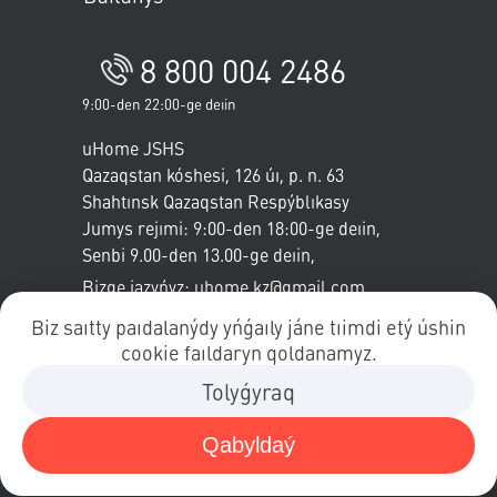
8 800 004 2486
9:00-den 22:00-ge deıin
uHome JSHS
Qazaqstan kóshesi, 126 úı, p. n. 63
Shahtınsk
Qazaqstan Respýblıkasy
Jumys rejımi: 9:00-den 18:00-ge deıin,
Senbi
9.00-den 13.00-ge deıin
,
Jeksenbi - demalys
Bizge jazyńyz: uhome.kz@gmail.com
Biz saıtty paıdalanýdy yńǵaıly jáne tıimdi etý úshin
cookie faıldaryn qoldanamyz.
Tolyǵyraq
© 2020-2024 ТОО "uHome"
Пропустить меню
Jarıa oferta
Qabyldaý
Cookies paıdalaný saıasaty