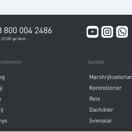
8 800 004 2486
 22:00-ge deıin
 siltemeler
Sanattar
Пропустить меню
Пропуст
og
Marshrýtızatorla
ý
Kontrollerler
m
Rele
rý
Dachıkter
nys
Sırenalar