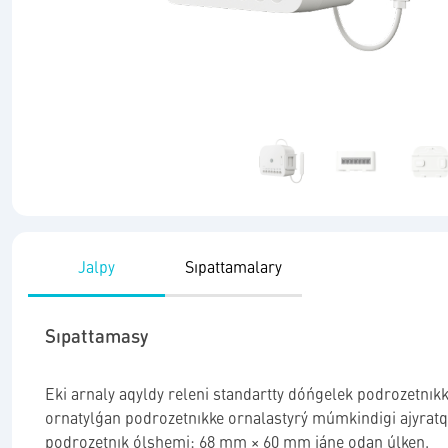
Jalpy
Sıpattamalary
Sıpattamasy
Eki arnaly aqyldy releni standartty dóńgelek podrozetnık
ornatylǵan podrozetnıkke ornalastyrý múmkindigi ajyratq
podrozetnık ólshemi: 68 mm × 60 mm jáne odan úlken.