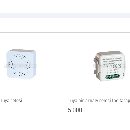
 Tuya relesi
Tuya bir arnaly relesi (beıtarap
5 000 тг