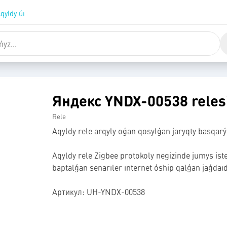
qyldy úı
Яндекс YNDX-00538 reles
Rele
Aqyldy rele arqyly oǵan qosylǵan jaryqty basqar
Aqyldy rele Zigbee protokoly negizinde jumys isteı
baptalǵan senarıler ınternet óship qalǵan jaǵdaı
Артикул: UH-YNDX-00538