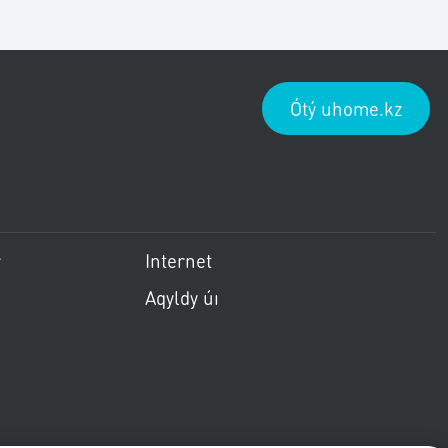
Ótý uhome.kz
ить меню
Пропустить меню
r
Internet
Aqyldy úı