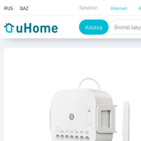
Mazmunǵa ótý
Sanattar:
RUS
QAZ
Internet
A
Katalog