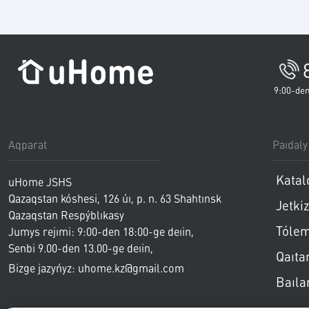
9:00-den
Aqparat
Paıdaly
Katal
uHome JSHS
Qazaqstan kóshesi, 126 úı, p. n. 63
Shahtınsk
Jetkiz
Qazaqstan Respýblıkasy
Tóle
Jumys rejımi: 9:00-den 18:00-ge deıin,
Senbi
9.00-den 13.00-ge deıin
,
Qaıta
Jeksenbi - demalys
Bizge jazyńyz: uhome.kz@gmail.com
Baıla