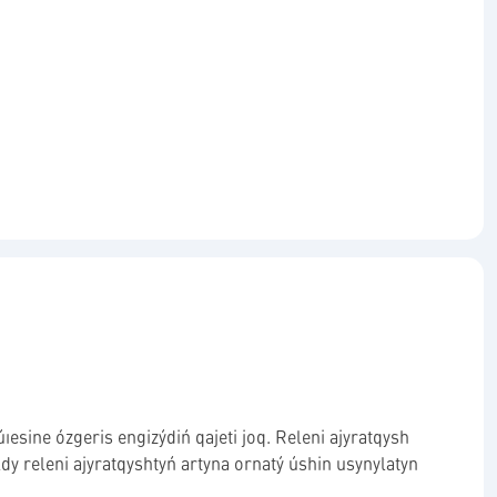
esine ózgeris engizýdiń qajeti joq. Releni ajyratqysh
y releni ajyratqyshtyń artyna ornatý úshin usynylatyn