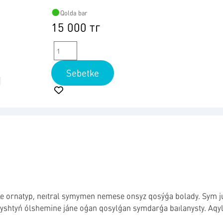
Qolda bar
15 000 тг
Sebetke
ke ornatyp, neıtral symymen nemese onsyz qosýǵa bolady. Sym júı
yshtyń ólshemine jáne oǵan qosylǵan symdarǵa baılanysty. Aqyld