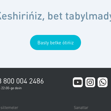
eshirińiz, bet tabylmad
Basty betke ótińiz
8 800 004 2486
 22:00-ge deıin
 siltemeler
Sanattar