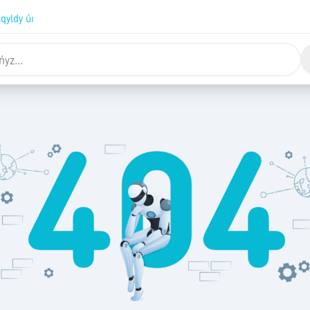
qyldy úı