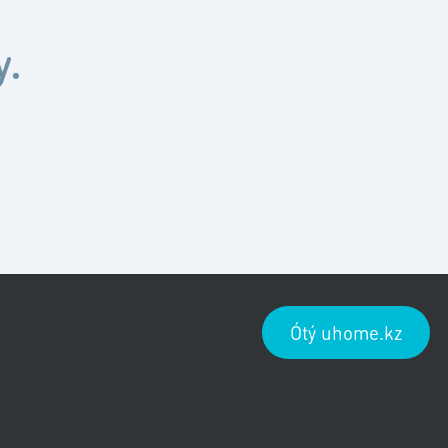
y.
Ótý uhome.kz