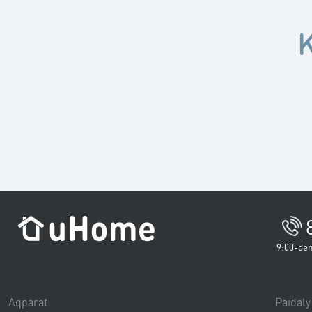
K
9:00-den
Aqparat
Paıdaly