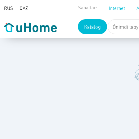
Mazmunǵa ótý
Sanattar:
RUS
QAZ
Internet
A
Katalog