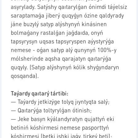
asyrylady. Satýshy qaıtarylǵan ónimdi táýelsiz
saraptamaǵa jiberý quqyǵyn ózine qaldyrady
jáne buzylý satyp alýshynyń kinásinen
bolmaǵany rastalǵan jaǵdaıda, onyń
tapsyrysyn uqsas tapsyryspen aýystyrýǵa
nemese - oǵan satyp alý qunynyń 100%-y
mólsherinde aqsha qarajatyn qaıtarýǵa
quqyly. (Satyp alýshynyń kólik shyǵyndaryn
qosqanda).
Taýardy qaıtarý tártibi:
—
Taýardy jetkizýge tolyq jıyntyqta salý;
—
Qaıtarýǵa toltyrylǵan ótinish;
—
Jeke basyn kýálandyratyn qujattyń eki
betiniń kóshirmesi nemese pasporttyń
kóshirmesi (betki ishki jaǵy, tirkeý beti);