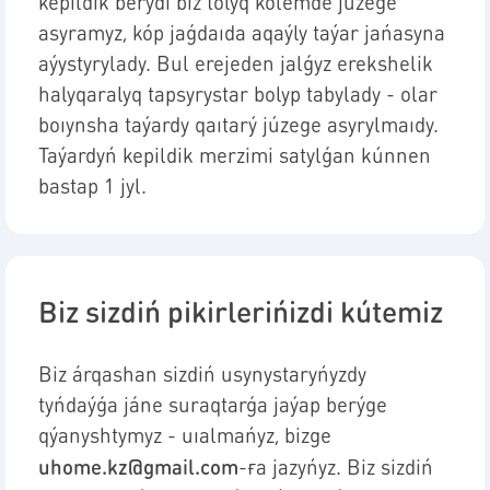
kepildik berýdi biz tolyq kólemde júzege
asyramyz, kóp jaǵdaıda aqaýly taýar jańasyna
aýystyrylady. Bul erejeden jalǵyz erekshelik
halyqaralyq tapsyrystar bolyp tabylady - olar
boıynsha taýardy qaıtarý júzege asyrylmaıdy.
Taýardyń kepildik merzimi satylǵan kúnnen
bastap 1 jyl.
Biz sizdiń pikirlerińizdi kútemiz
Biz árqashan sizdiń usynystaryńyzdy
tyńdaýǵa jáne suraqtarǵa jaýap berýge
qýanyshtymyz - uıalmańyz, bizge
uhome.kz@gmail.com
-ға jazyńyz. Biz sizdiń