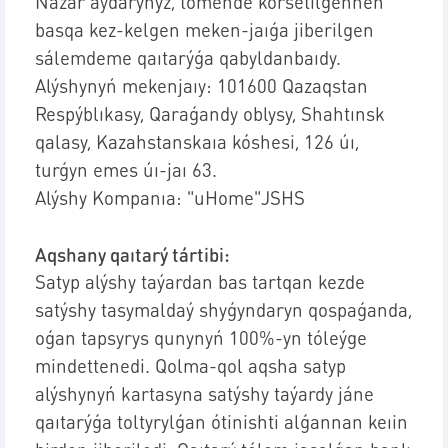
Nazar aýdaryńyz, tómende kórsetilgennen
basqa
kez-kelgen meken-jaıǵa jiberilgen
sálemdeme qaıtarýǵa qabyldanbaıdy.
Alýshynyń mekenjaıy: 101600 Qazaqstan
Respýblıkasy, Qaraǵandy oblysy, Shahtınsk
qalasy, Kazahstanskaıa kóshesi, 126 úı,
turǵyn emes úı-jaı 63.
Alýshy Kompanıa: "uHome"JSHS
Aqshany qaıtarý tártibi:
Satyp alýshy taýardan bas tartqan kezde
satýshy tasymaldaý shyǵyndaryn qospaǵanda,
oǵan tapsyrys qunynyń 100%-yn tóleýge
mindettenedi. Qolma-qol aqsha satyp
alýshynyń kartasyna satýshy taýardy jáne
qaıtarýǵa toltyrylǵan ótinishti alǵannan keıin