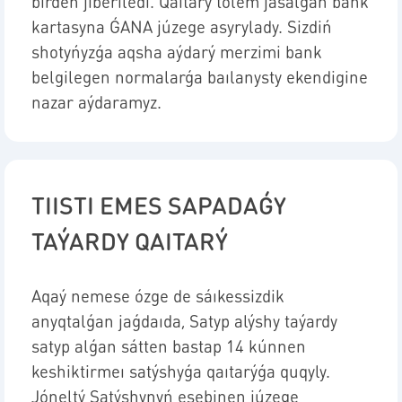
birden jiberiledi. Qaıtarý tólem jasalǵan bank
kartasyna ǴANA júzege asyrylady. Sizdiń
shotyńyzǵa aqsha aýdarý merzimi bank
belgilegen normalarǵa baılanysty ekendigine
nazar aýdaramyz.
TIISTI EMES SAPADAǴY
TAÝARDY QAITARÝ
Aqaý nemese ózge de sáıkessizdik
anyqtalǵan jaǵdaıda, Satyp alýshy taýardy
satyp alǵan sátten bastap 14 kúnnen
keshiktirmeı satýshyǵa qaıtarýǵa quqyly.
Jóneltý Satýshynyń esebinen júzege