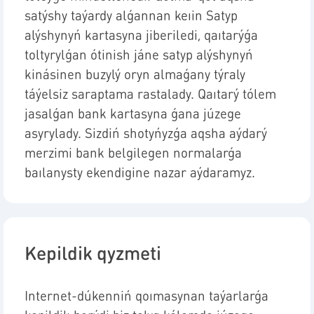
satýshy taýardy alǵannan keıin Satyp
alýshynyń kartasyna jiberiledi, qaıtarýǵa
toltyrylǵan ótinish jáne satyp alýshynyń
kinásinen buzylý oryn almaǵany týraly
táýelsiz saraptama rastalady. Qaıtarý tólem
jasalǵan bank kartasyna
ǵana
júzege
asyrylady. Sizdiń shotyńyzǵa aqsha aýdarý
merzimi bank belgilegen normalarǵa
baılanysty ekendigine nazar aýdaramyz.
Kepildik qyzmeti
Internet-dúkenniń qoımasynan taýarlarǵa