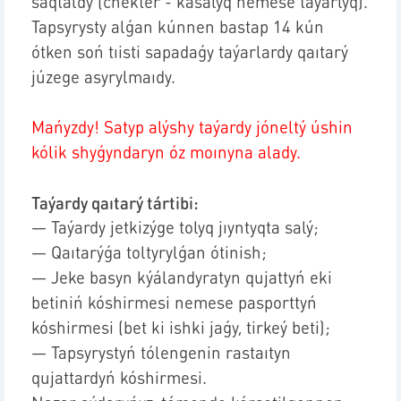
saqtaldy (chekter - kasalyq nemese taýarlyq).
Tapsyrysty alǵan kúnnen bastap 14 kún
ótken soń tıisti sapadaǵy taýarlardy qaıtarý
júzege asyrylmaıdy.
Mańyzdy! Satyp alýshy taýardy jóneltý úshin
kólik shyǵyndaryn óz moınyna alady.
Taýardy qaıtarý tártibi:
—
Taýardy jetkizýge tolyq jıyntyqta salý;
—
Qaıtarýǵa toltyrylǵan ótinish;
—
Jeke basyn kýálandyratyn qujattyń eki
betiniń kóshirmesi nemese pasporttyń
kóshirmesi (bet ki ishki jaǵy, tirkeý beti);
—
Tapsyrystyń tólengenin rastaıtyn
qujattardyń kóshirmesi.