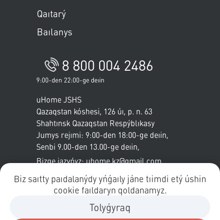
Qaıtarý
Baılanys
8 800 004 2486
9:00-den 22:00-ge deıin
uHome JSHS
Qazaqstan kóshesi, 126 úı, p. n. 63
Shahtınsk
Qazaqstan Respýblıkasy
Jumys rejımi: 9:00-den 18:00-ge deıin,
Senbi
9.00-den 13.00-ge deıin
,
Jeksenbi - demalys
Bizge jazyńyz: uhome.kz@gmail.com
Biz saıtty paıdalanýdy yńǵaıly jáne tıimdi etý úshin
cookie faıldaryn qoldanamyz.
Tolyǵyraq
© 2020-2024 ТОО "uHome"