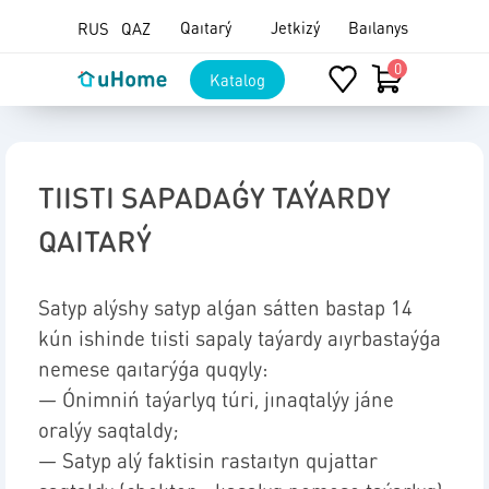
Mazmunǵa ótý
Пропустить меню
Qaıtarý
Jetkizý
Baılanys
RUS
QAZ
Katalog
TIISTI SAPADAǴY TAÝARDY
QAITARÝ
Satyp alýshy satyp alǵan sátten bastap 14
kún ishinde tıisti sapaly taýardy aıyrbastaýǵa
nemese qaıtarýǵa quqyly:
—
Ónimniń taýarlyq túri, jınaqtalýy jáne
oralýy saqtaldy;
—
Satyp alý faktisin rastaıtyn qujattar