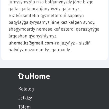
jumysymyzǵa rıza bolǵanyńyzdy jáne bizge
qaıta-qaıta oralǵanyńyzdy qalaımyz.
Biz kórsetiletin qyzmetterdiń sapasyn
baqylaýǵa tyrysamyz jáne kez kelgen syndy,
shaǵymdardy nemese keńesterdi qarastyrýǵa
árqashan qýanyshtymyz.
uhome.kz@gmail.com
-ға jazyńyz - sizdiń
hatyńyz nazardan tys qalmaıdy.
Пропустить меню
Katalog
Jetkizý
Tólem