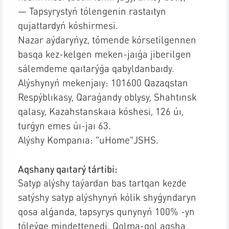
—
Tapsyrystyń tólengenin rastaıtyn
qujattardyń kóshirmesi.
Nazar aýdaryńyz, tómende kórsetilgennen
basqa kez-kelgen
meken-jaıǵa jiberilgen
sálemdeme qaıtarýǵa qabyldanbaıdy.
Alýshynyń mekenjaıy: 101600 Qazaqstan
Respýblıkasy, Qaraǵandy oblysy, Shahtınsk
qalasy, Kazahstanskaıa kóshesi, 126 úı,
turǵyn emes úı-jaı 63.
Alýshy Kompanıa: "uHome"JSHS.
Aqshany qaıtarý tártibi:
Satyp alýshy taýardan bas tartqan kezde
satýshy satyp alýshynyń kólik shyǵyndaryn
qosa alǵanda, tapsyrys qunynyń 100% -yn
tóleýge mindettenedi. Qolma-qol aqsha