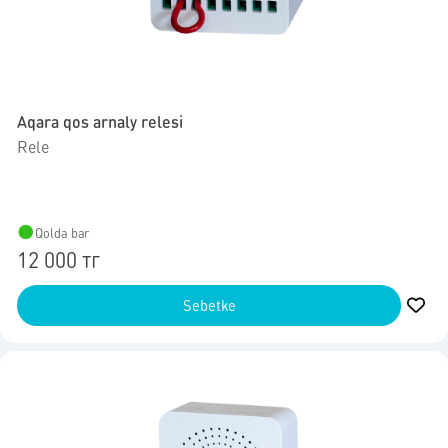
Aqara qos arnaly relesi
Rele
Qolda bar
12 000 тг
Sebetke