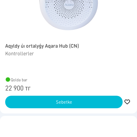
Aqyldy úı ortalyǵy Aqara Hub (CN)
Kontrollerler
Qolda bar
22 900 тг
Sebetke