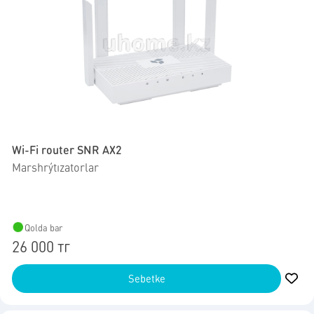
Wi-Fi router SNR AX2
Marshrýtızatorlar
Qolda bar
26 000 тг
Sebetke