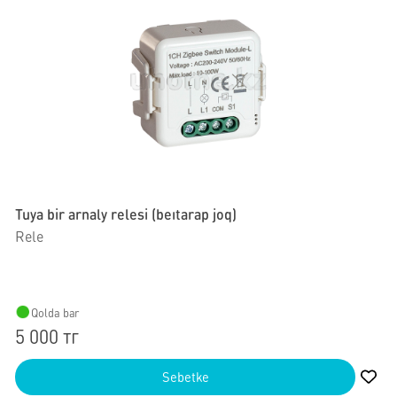
Tuya bir arnaly relesi (beıtarap joq)
Rele
Qolda bar
5 000 тг
Sebetke