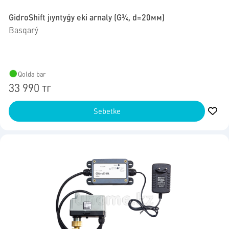
GidroShift jıyntyǵy eki arnaly (G3⁄4, d=20мм)
Basqarý
Qolda bar
33 990 тг
Sebetke