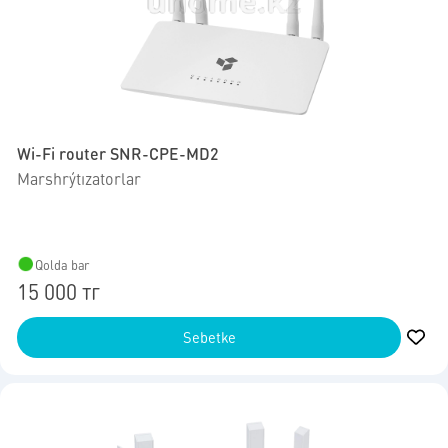
Wi-Fi router SNR-CPE-MD2
Marshrýtızatorlar
Qolda bar
15 000 тг
Sebetke