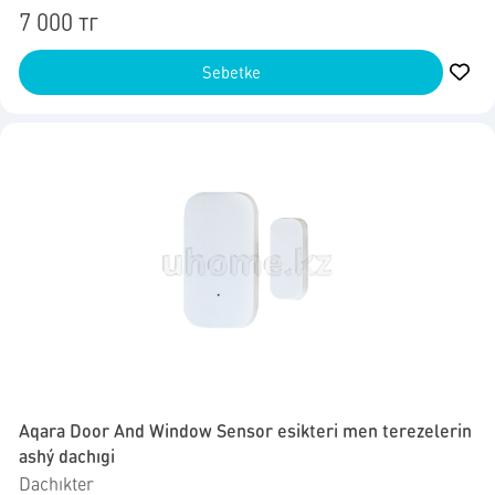
7 000 тг
Sebetke
Aqara Door And Window Sensor esikteri men terezelerin
ashý dachıgi
Dachıkter