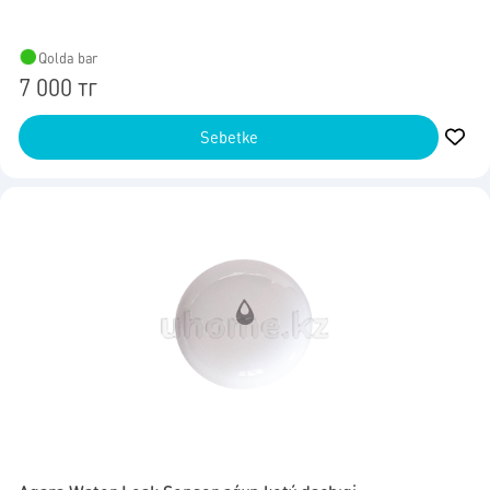
Qolda bar
7 000 тг
Sebetke