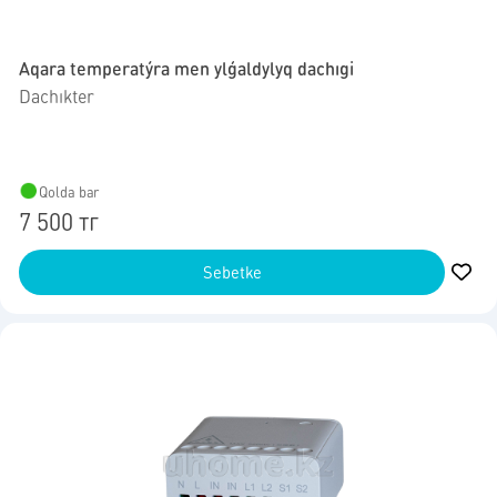
Aqara temperatýra men ylǵaldylyq dachıgi
Dachıkter
Qolda bar
7 500 тг
Sebetke