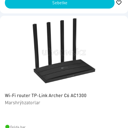
Sebetke
Wi-Fi router TP-Link Archer C6 AC1300
Marshrýtızatorlar
Qolda bar