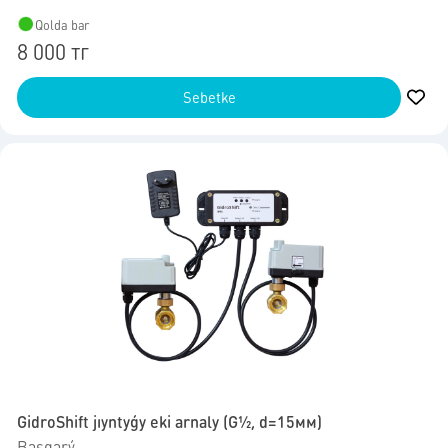
Qolda bar
8 000 тг
Sebetke
GidroShift jıyntyǵy eki arnaly (G1⁄2, d=15мм)
Basqarý