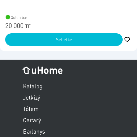
Qolda bar
20 000 тг
Sebetke
Пропустить меню
Katalog
Jetkizý
Tólem
Qaıtarý
Baılanys