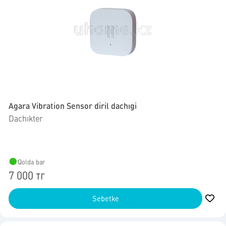
Agara Vibration Sensor diril dachıgi
Dachıkter
Qolda bar
7 000 тг
Sebetke