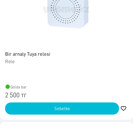
Bir arnaly Tuya relesi
Rele
Qolda bar
2 500 тг
Sebetke