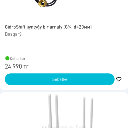
GidroShift jıyntyǵy bir arnaly (G3⁄4, d=20мм)
Basqarý
Qolda bar
24 990 тг
Sebetke