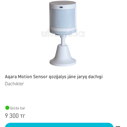
Aqara Motion Sensor qozǵalys jáne jaryq dachıgi
Dachıkter
Qolda bar
9 300 тг