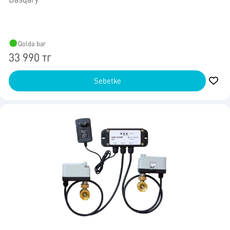
Qolda bar
33 990 тг
Sebetke