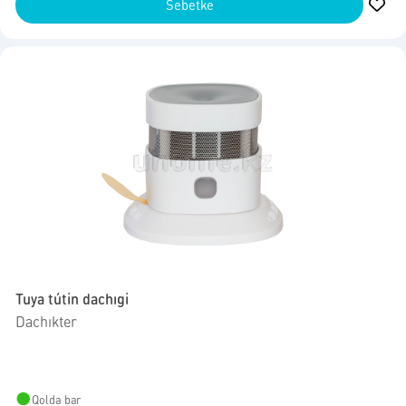
Sebetke
Tuya tútin dachıgi
Dachıkter
Qolda bar