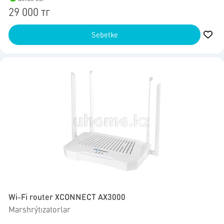
29 000 тг
Sebetke
Wi-Fi router XCONNECT AX3000
Marshrýtızatorlar