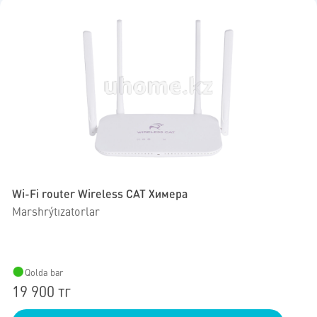
Wi-Fi router Wireless CAT Химера
Marshrýtızatorlar
Qolda bar
19 900 тг