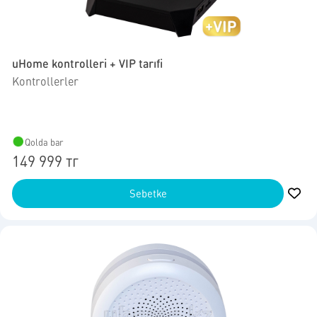
uHome kontrolleri + VIP tarıfi
Kontrollerler
Qolda bar
149 999 тг
Sebetke