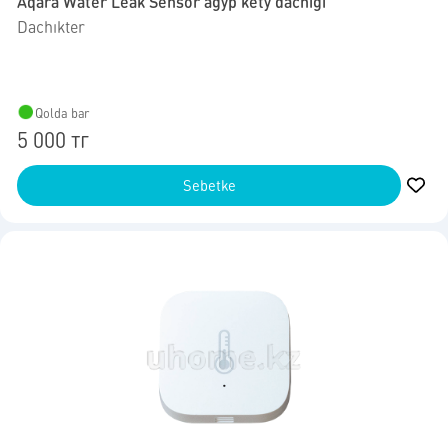
Aqara Water Leak Sensor aǵyp ketý dachıgi
Dachıkter
Qolda bar
5 000 тг
Sebetke